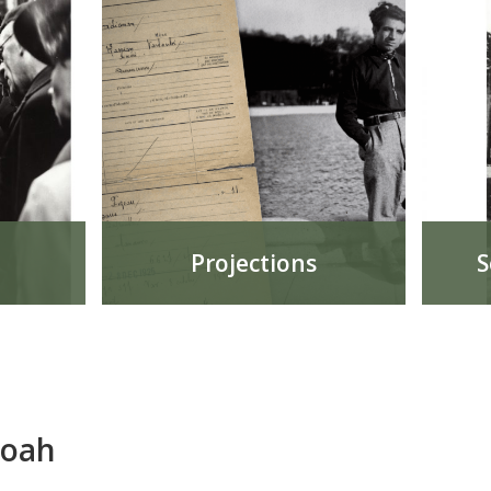
Projections
S
hoah