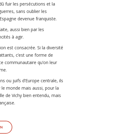
û fuir les persécutions et la
guerres, sans oublier les
 l’Espagne devenue franquiste.
ite, aussi bien par les
cités à agir.
n est consacrée. Si la diversité
attants, c’est une forme de
ence communautaire qu’on leur
sme.
s ou juifs d’Europe centrale, ils
r le monde mais aussi, pour la
lle de Vichy bien entendu, mais
ançaise.
ON